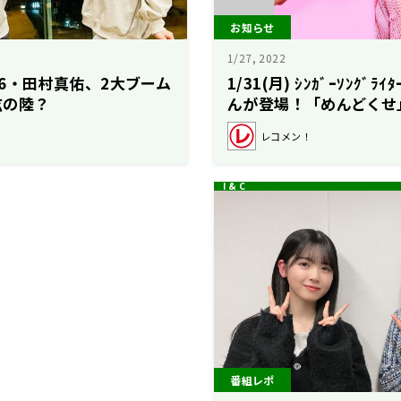
お知らせ
1/27, 2022
坂46・田村真佑、2大ブーム
1/31(月) ｼﾝｶﾞｰｿﾝｸﾞ
弦の陸？
んが登場！「めんどくせ
集！
レコメン！
番組レポ