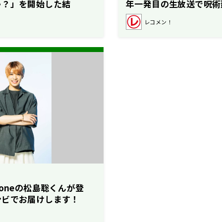
ゃ？」を開始した結
年一発目の生放送で呪術
開催！
レコメン！
y Zoneの松島聡くんが登
ンビでお届けします！