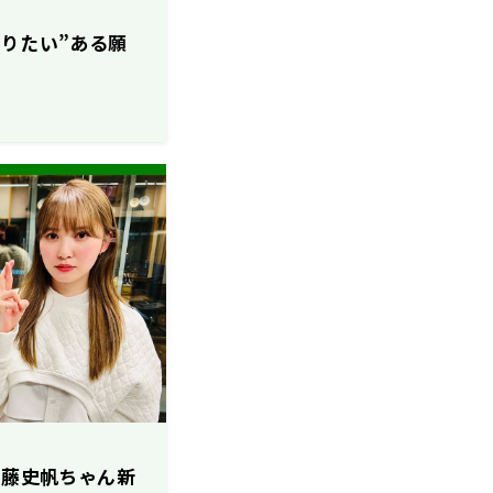
なりたい”ある願
加藤史帆ちゃん新