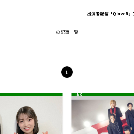
出演者
配信「QloveR」
坂道ラジオ
の記事一覧
1