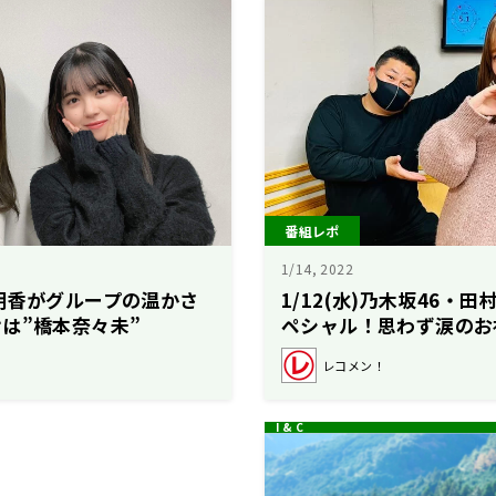
番組レポ
1/14, 2022
明香がグループの温かさ
1/12(水)乃木坂46・
は”橋本奈々未”
ペシャル！思わず涙のお
レコメン！