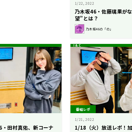
1/22, 2022
乃木坂46・佐藤璃果が
望”とは？
乃木坂46の「の」
番組レポ
1/21, 2022
坂46・田村真佑、新コーナ
1/18（火）放送レポ！