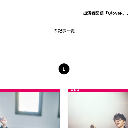
出演者
配信「QloveR」
こむちゃゲストレポート
の記事一覧
1