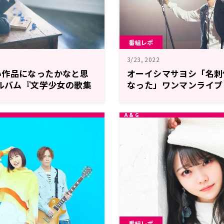
番組レポ
3/23, 2022
い作品になったかなと思
オーイシマサヨシ「名刺
アルバム『文学少女の歌集
なった」ワンマンライブ
と文学少女-』への想いを
ナー』への想いを語る！
番組レポ