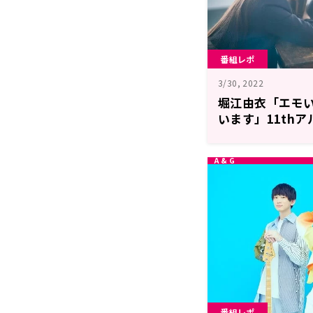
番組レポ
3/30, 2022
堀江由衣「エモ
います」11th
Ⅱ -月とカエル
語る！
番組レポ