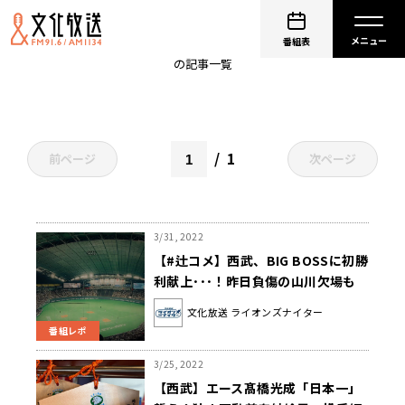
yoza_kaito
番組表
の記事一覧
1
前ページ
次ページ
3/31, 2022
【#辻コメ】西武、BIG BOSSに初勝
利献上･･･！昨日負傷の山川欠場も
「チーム力だから全然、選手はい
文化放送 ライオンズナイター
る」
番組レポ
3/25, 2022
【西武】エース髙橋光成「日本一」