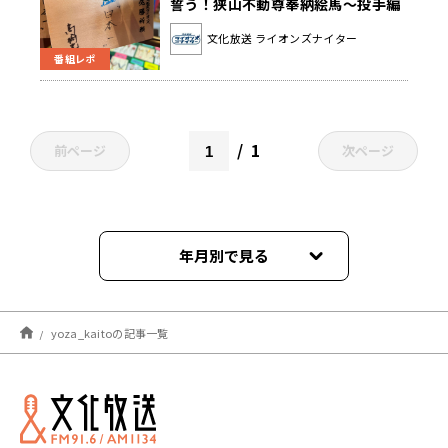
誓う！狭山不動尊奉納絵馬～投手編
～(ライオンズナイター)
文化放送 ライオンズナイター
番組レポ
1
前ページ
次ページ
年月別で見る
2022年09月
yoza_kaitoの記事一覧
2022年08月
2022年05月