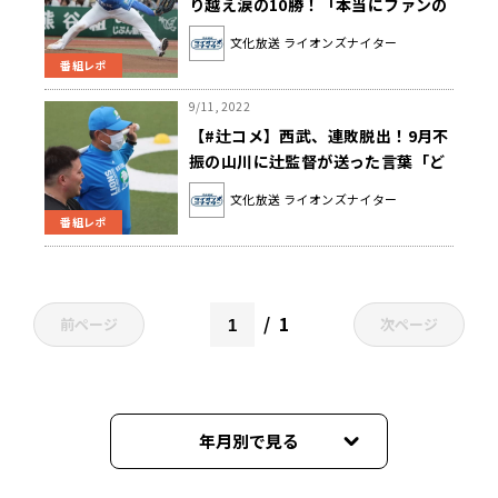
り越え涙の10勝！「本当にファンの
皆さんの声援が力になってます」
文化放送 ライオンズナイター
番組レポ
9/11, 2022
【#辻コメ】西武、連敗脱出！9月不
振の山川に辻監督が送った言葉「ど
んだけ勝利をもたらしてくれたか」
文化放送 ライオンズナイター
番組レポ
1
前ページ
次ページ
年月別で見る