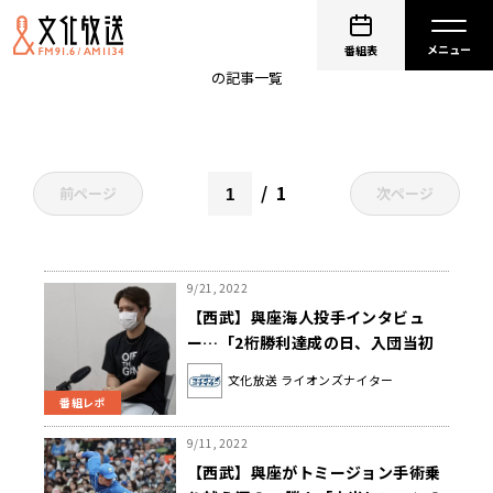
yoza_kaito
番組表
の記事一覧
1
前ページ
次ページ
9/21, 2022
【西武】與座海人投手インタビュ
ー…「2桁勝利達成の日、入団当初
を振り返り泣いちゃった」
文化放送 ライオンズナイター
番組レポ
9/11, 2022
【西武】與座がトミージョン手術乗