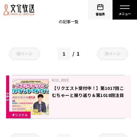
MORISAKI WIN
番組表
の記事一覧
1
前ページ
次ページ
4/11, 2022
【リクエスト受付中！】第1017回こ
むちゃーと振り返り＆第1018回注目
楽曲紹介
オリジナル