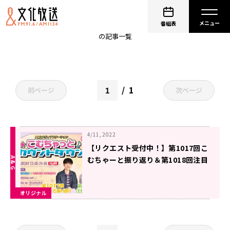
MORISAKI WIN
番組表
の記事一覧
1
前ページ
次ページ
4/11, 2022
【リクエスト受付中！】第1017回こ
むちゃーと振り返り＆第1018回注目
楽曲紹介
オリジナル