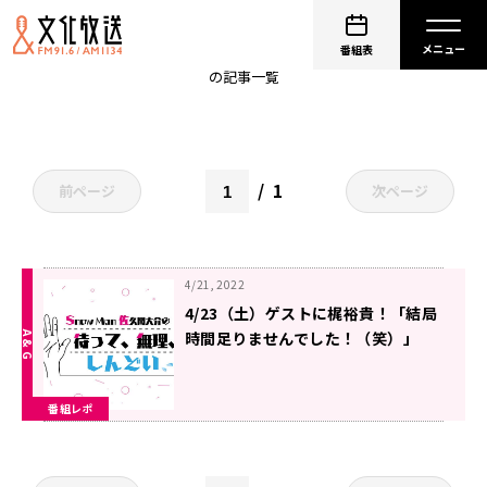
SnowMan
番組表
の記事一覧
1
前ページ
次ページ
4/21, 2022
4/23（土）ゲストに梶裕貴！「結局
時間足りませんでした！（笑）」
『Snow Man佐久間大介の待って、
無理、しんどい、、』
番組レポ