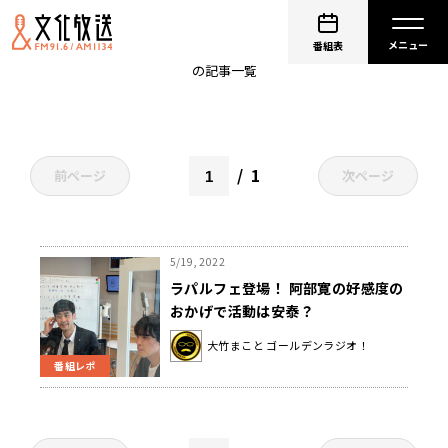
ラパルフェ
番組表
の記事一覧
1
前ページ
次ページ
5/19, 2022
ラパルフェ登場！ 阿部寛の好感度の
おかげで活動は安泰？
大竹まこと ゴールデンラジオ！
番組レポ