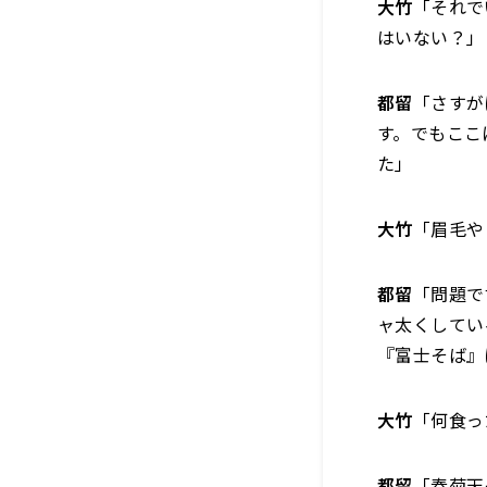
大竹
「それで
はいない？」
都留
「さすが
す。でもここ
た」
大竹
「眉毛や
都留
「問題で
ャ太くしてい
『富士そば』
大竹
「何食っ
都留
「春菊天