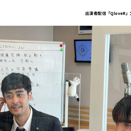
出演者
配信「QloveR」