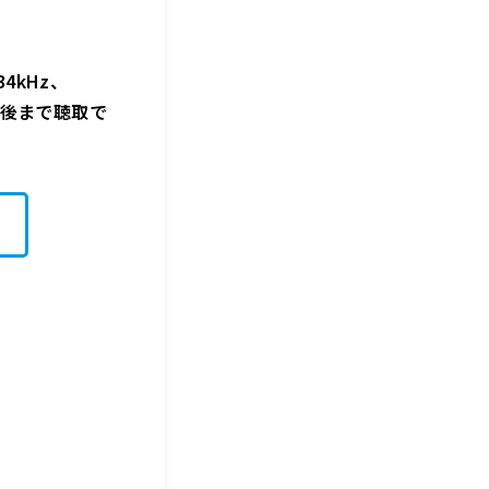
4kHz、
週間後まで聴取で