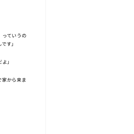
』っていうの
んです」
だよ」
で家から来ま