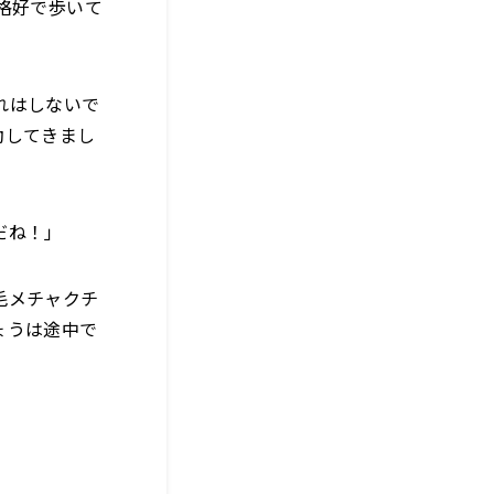
格好で歩いて
れはしないで
動してきまし
だね！」
毛メチャクチ
ょうは途中で