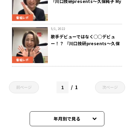
『川口技研presents～久保純子 My
Sweet Home』
番組レポ
5/1, 2022
歌手デビューではなく◯◯デビュ
ー！？ 『川口技研presents～久保
純子 My Sweet Home』
番組レポ
1
前ページ
次ページ
年月別で見る