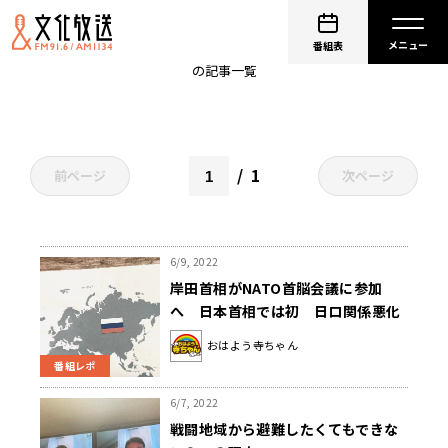
ロシア
番組表
の記事一覧
1
前ページ
次ページ
6/9, 2022
岸田首相がNATO首脳会議に参加
へ 日本首相では初 日ロ関係悪化
の懸念も
おはよう寺ちゃん
番組レポ
6/7, 2022
戦闘地域から避難したくてもできな