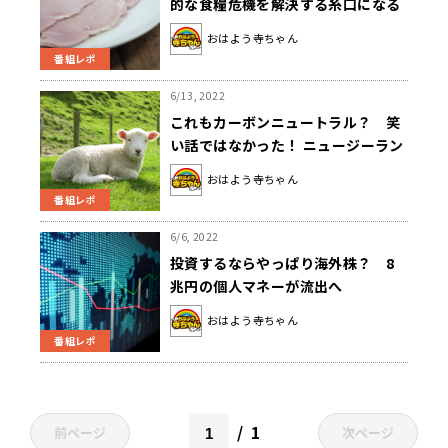
的な食糧危機を解決する糸口になる
か！？
おはよう寺ちゃん
番組レポ
6/13, 2022
これもカーボンニュートラル？ 笑
い話ではなかった！ ニュージーラン
ドで牛や羊の「げっぷ課税」案
おはよう寺ちゃん
番組レポ
6/6, 2022
投資するならやっぱり海外株？ 8
兆円の個人マネーが流出へ
おはよう寺ちゃん
番組レポ
1
前ページ
次ページ