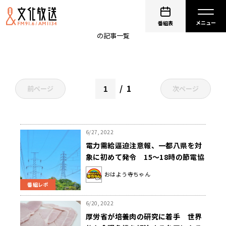
上念司
番組表
の記事一覧
1
前ページ
次ページ
6/27, 2022
電力需給逼迫注意報、一都八県を対
象に初めて発令 15～18時の節電協
力求める
おはよう寺ちゃん
番組レポ
6/20, 2022
厚労省が培養肉の研究に着手 世界