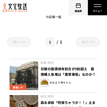
日本銀行
番組表
の記事一覧
1
前ページ
次ページ
6/28, 2022
日銀の国債保有割合が5割超え 国
債購入急増は「異常事態」なのか？
おはよう寺ちゃん
番組レポ
6/13, 2022
森永卓郎「阿保ちゃうか！！」止ま