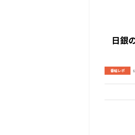
日銀
番組レポ
6