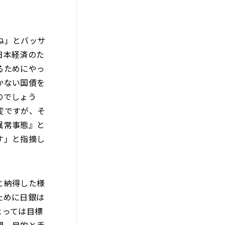
ね」とバッサ
日本経済のた
るためにやっ
かない国債を
のでしょう
変ですが、そ
異常事態』と
す」と指摘し
と納得した様
ために日銀は
よっては目標
開。目的と手