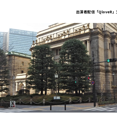
出演者
配信「QloveR」