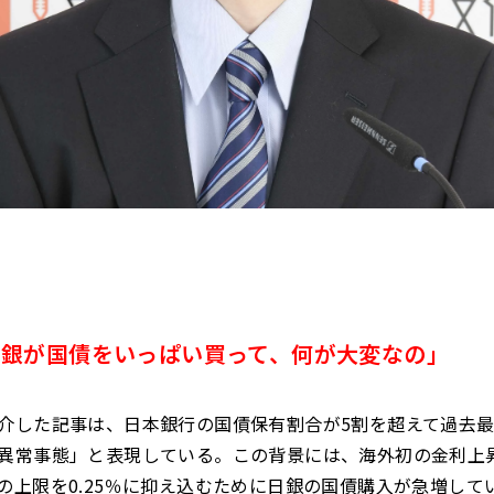
日銀が国債をいっぱい買って、何が大変なの」
介した記事は、日本銀行の国債保有割合が5割を超えて過去
異常事態」と表現している。この背景には、海外初の金利上
の上限を0.25％に抑え込むために日銀の国債購入が急増して