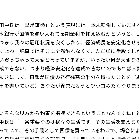
田中氏は「異常事態」という表現には「本末転倒しています
本銀行が国債を買い入れて長期金利を抑え込むかというと、
つまり我々の雇用状況を良くしたり、経済成長を安定化させ
すよね。記事ではそこに全然触れなくて、ただ単に手段でし
い買っちゃって大変と言っていますが、いったい何が大変な
成できない、つまり経済安定化を達成できないのであれば大
抜きにして、日銀が国債の発行残高の半分を持ったことを『
事を書いている）あなたが異常だろうとツッコみたくなりま
いろんな見方から物事を指摘できるということなんですね」
中氏は「一番重要なのは我々の生活です。その生活を支える
っていて、その手段として国債を買っているわけで、場合に
ら日銀が国債残高を全部吸収しても良いのです」と持論を展