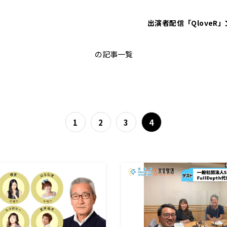
出演者
配信「QloveR」
砂山圭大郎
の記事一覧
1
2
3
4