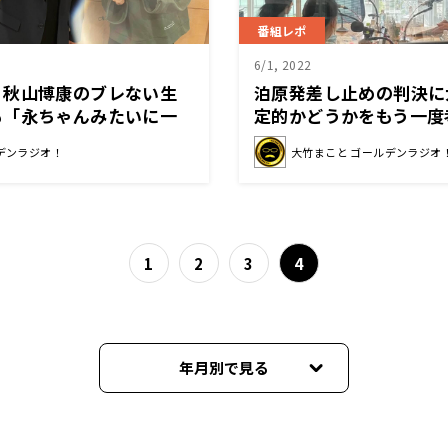
番組レポ
6/1, 2022
・秋山博康のブレない生
泊原発差し止めの判決に
も「永ちゃんみたいに一
定的かどうかをもう一度
る」
デンラジオ！
大竹まこと ゴールデンラジオ
1
2
3
4
年月別で見る
2026年08月