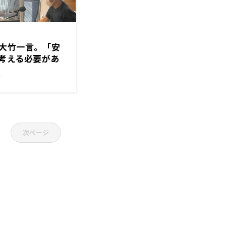
大竹一言。「安
考える必要があ
！
次ページ