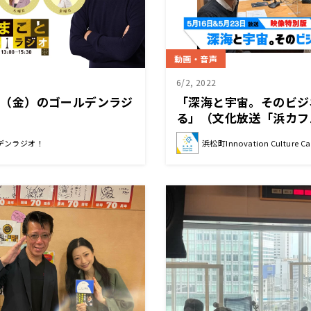
動画・音声
6/2, 2022
11（金）のゴールデンラジ
「深海と宇宙。そのビジ
る」（文化放送「浜カフ
版2022年5月16日（月
デンラジオ！
浜松町Innovation Culture Ca
田真康／伊藤昌平