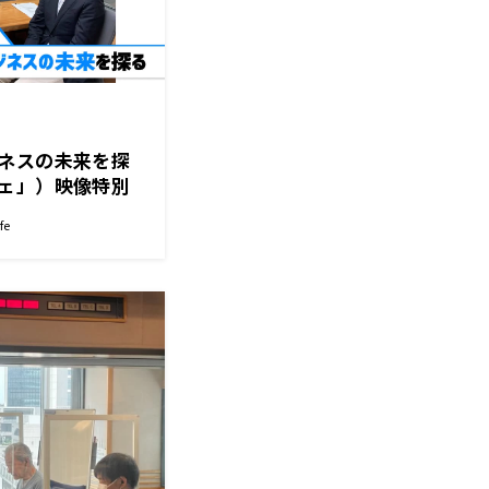
ネスの未来を探
ェ」）映像特別
）＆23日（月）石
fe