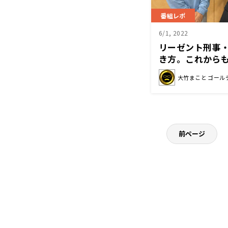
番組レポ
6/1, 2022
リーゼント刑事
き方。これから
筋で」
大竹まこと ゴール
前ページ