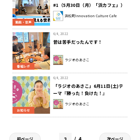
#1（5月30日（月）「浜カフェ」）
中田花奈（元乃木坂46/プロ雀士）
浜松町Innovation Culture Cafe
坂口直樹（デロイトトーマツコンサ
動画・音声
ルティング） 十河哲朗（FRDジャパ
ン取締役COO）
6/4, 2022
昔は苦手だったんです！
ラジオのあさこ
番組レポ
6/4, 2022
「ラジオのあさこ」6月11日(土)テ
ーマ『勝った！負けた！』
ラジオのあさこ
お知らせ
4
前ページ
次ページ