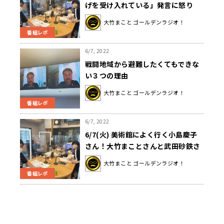
げを受け入れている」発言に怒り
「それは違うんじゃない？」
大竹まこと ゴールデンラジオ！
番組レポ
6/7, 2022
戦闘地域から避難したくてもできな
い３つの理由
大竹まこと ゴールデンラジオ！
番組レポ
6/7, 2022
6/7(火) 美術館によく行く小島慶子
さん！大竹まことさんと武田砂鉄さ
んは？？
大竹まこと ゴールデンラジオ！
番組レポ