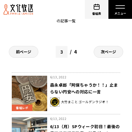
砂山圭大郎
番組表
の記事一覧
4
前ページ
次ページ
6/13, 2022
森永卓郎「阿保ちゃうか！！」止ま
らない円安への対応に一言
大竹まこと ゴールデンラジオ！
番組レポ
6/13, 2022
6/13（月）SPウィーク初日！最後の