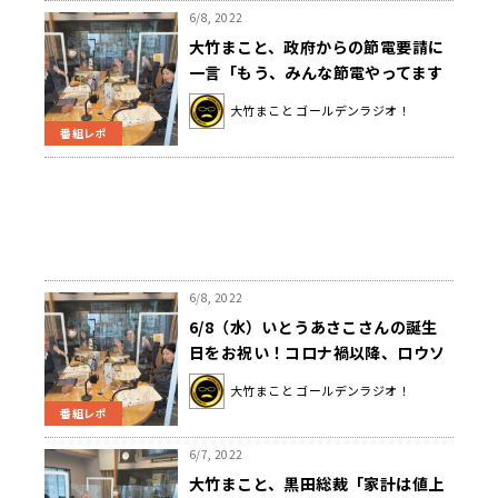
6/8, 2022
大竹まこと、政府からの節電要請に
一言「もう、みんな節電やってます
って」
大竹まこと ゴールデンラジオ！
番組レポ
6/8, 2022
6/8（水）いとうあさこさんの誕生
日をお祝い！コロナ禍以降、ロウソ
クの火を消すセレモニーはなくなっ
大竹まこと ゴールデンラジオ！
た…？
番組レポ
6/7, 2022
大竹まこと、黒田総裁「家計は値上