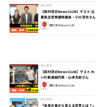
6/6, 2022
【田村淳のNewsCLUB】ゲスト:立
憲民主党衆議院議員・小川淳也さん
（2022年6月4日前半）
田村淳のNewsCLUB
動画・音声
6/6, 2022
【田村淳のNewsCLUB】ゲスト:れ
いわ新選組代表・山本太郎さん
（2022年6月4日前半）
田村淳のNewsCLUB
動画・音声
6/6, 2022
「未来の食から見える世界とは？」