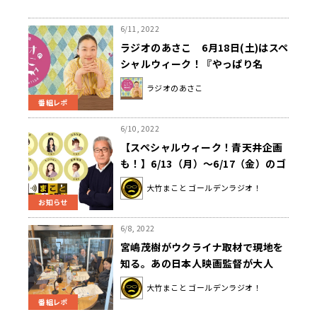
6/11, 2022
ラジオのあさこ 6月18日(土)はスペ
シャルウィーク！『やっぱり名
曲！』
ラジオのあさこ
番組レポ
6/10, 2022
【スペシャルウィーク！青天井企画
も！】6/13（月）～6/17（金）のゴ
ールデンラジオ！
大竹まこと ゴールデンラジオ！
お知らせ
6/8, 2022
宮嶋茂樹がウクライナ取材で現地を
知る。あの日本人映画監督が大人
気？
大竹まこと ゴールデンラジオ！
番組レポ