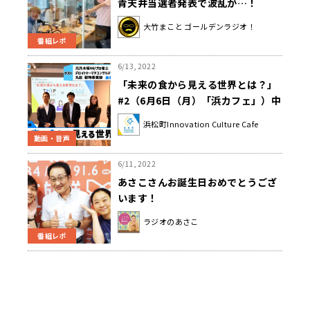
青天井当選者発表で波乱が…！
大竹まこと ゴールデンラジオ！
番組レポ
6/13, 2022
「未来の食から見える世界とは？」
#2（6月6日（月）「浜カフェ」）中
田花奈（元乃木坂46/プロ雀士） 坂
浜松町Innovation Culture Cafe
口直樹（デロイトトーマツコンサル
動画・音声
ティング） 十河哲朗（FRDジャパン
取締役COO）
6/11, 2022
あさこさんお誕生日おめでとうござ
います！
ラジオのあさこ
番組レポ