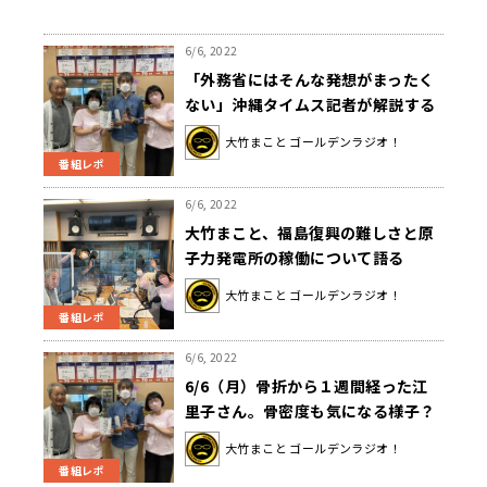
6/6, 2022
「外務省にはそんな発想がまったく
ない」沖縄タイムス記者が解説する
数々の問題が終わらないワケ
大竹まこと ゴールデンラジオ！
番組レポ
6/6, 2022
大竹まこと、福島復興の難しさと原
子力発電所の稼働について語る
大竹まこと ゴールデンラジオ！
番組レポ
6/6, 2022
6/6（月）骨折から１週間経った江
里子さん。骨密度も気になる様子？
大竹まこと ゴールデンラジオ！
番組レポ