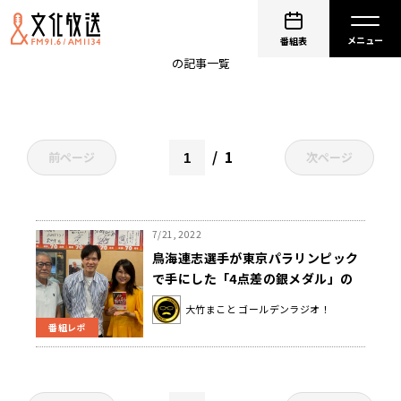
車いすバスケットボール
番組表
の記事一覧
1
前ページ
次ページ
7/21, 2022
鳥海連志選手が東京パラリンピック
で手にした「4点差の銀メダル」の
重さ
大竹まこと ゴールデンラジオ！
番組レポ