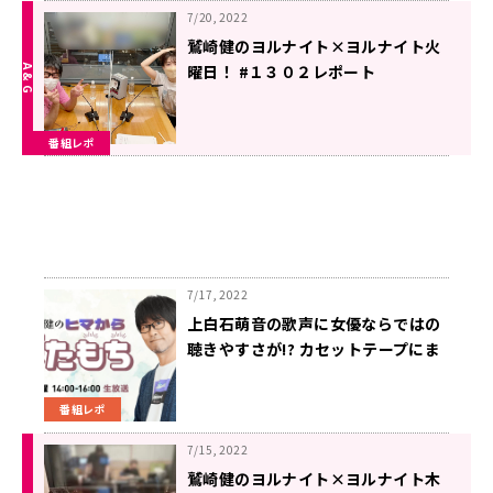
7/20, 2022
鷲崎健のヨルナイト×ヨルナイト火
曜日！ #１３０２レポート
番組レポ
7/17, 2022
上白石萌音の歌声に女優ならではの
聴きやすさが!? カセットテープにま
つわる曲を特集
番組レポ
7/15, 2022
鷲崎健のヨルナイト×ヨルナイト木