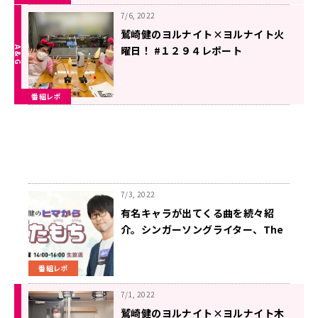
7/6, 2022
鷲崎健のヨルナイト×ヨルナイト火
曜日！ #１２９４レポート
番組レポ
7/3, 2022
有名キャラが出てくる曲を続々紹
介。シンガーソングライター、The
Endさんにも注目を
番組レポ
7/1, 2022
鷲崎健のヨルナイト×ヨルナイト木