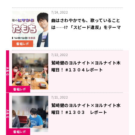
7/24, 2022
曲はさわやかでも、歌っていること
は……!? 「スピード違反」をテーマ
に選曲
番組レポ
7/22, 2022
鷲崎健のヨルナイト×ヨルナイト木
曜日！ #１３０４レポート
番組レポ
7/21, 2022
鷲崎健のヨルナイト×ヨルナイト水
曜日！ #１３０３ レポート
番組レポ