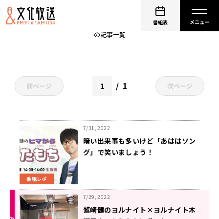
鷲崎健
番組表
の記事一覧
1
前ページ
次ページ
7/31, 2022
暗い出来事も多いけど「あははソン
グ」で笑いましょう！
番組レポ
7/29, 2022
鷲崎健のヨルナイト×ヨルナイト木