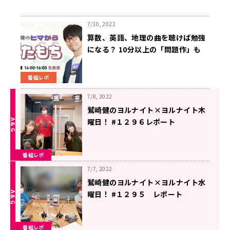
7/10, 2022
算数、英語、地理の曲を聴けば勉強
になる？ 10分以上の「問題作」も
番組レポ
7/8, 2022
鷲崎健のヨルナイト×ヨルナイト木
曜日！ #１２９６レポート
番組レポ
7/7, 2022
鷲崎健のヨルナイト×ヨルナイト水
曜日！ #１２９５ レポート
番組レポ