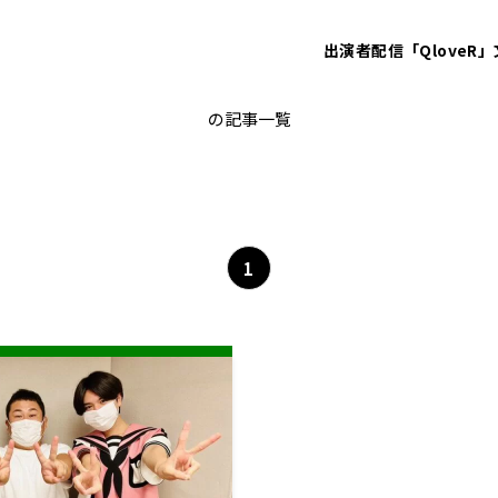
出演者
配信「QloveR」
THE SUPER FRUIT
の記事一覧
1