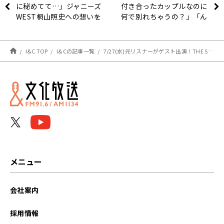
に秘めてて…」ジャニーズ
付き合ったカップルなのに
WEST桐山照史への想いを
何で別れちゃうの？」「ん
語る
なもん金銭トラブルやろ」
by桐山照史。の巻〜
I&C TOP
I&Cの記事一覧
7/27(水)元リスナーがゲスト出演！THE SUPER FRUITがレコメン！初登場でした！
メニュー
会社案内
採用情報