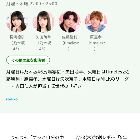
月曜〜木曜 22:00〜25:00
長嶋凛桜
矢田萌華
佐藤勝利
原嘉孝
（乃木坂
（乃木坂
（timelesz
（timelesz
46）
46）
）
）
その他の主な出演者
月曜日は乃木坂46長嶋凛桜・矢田萌華、火曜日はtimelesz佐
藤勝利・原嘉孝、水曜日は矢吹奈子、木曜日はM!LKのリーダ
ー・吉田仁人が担当！ Z世代の「好き…
じんじん「ずっと自分の中
7/28(木)放送レポ〜「5年