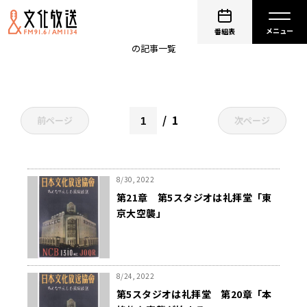
聖パウロ女子修道会
番組表
の記事一覧
1
前ページ
次ページ
8/30, 2022
第21章 第5スタジオは礼拝堂「東
京大空襲」
8/24, 2022
第5スタジオは礼拝堂 第20章「本