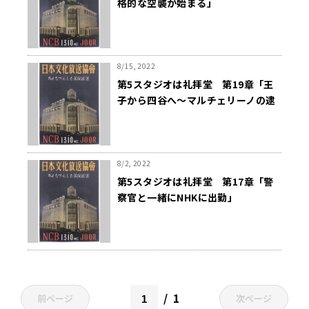
格的な空襲が始まる」
8/15, 2022
第5スタジオは礼拝堂 第19章「王
子から四谷へ〜マルチェリーノの逮
捕」
8/2, 2022
第5スタジオは礼拝堂 第17章「警
察官と一緒にNHKに出勤」
1
前ページ
次ページ