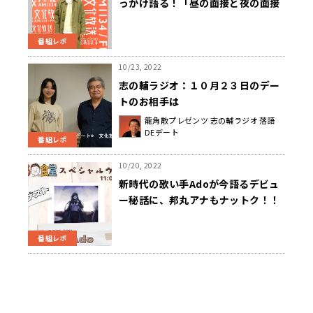
っかけ語る！「昼の面接と夜の面接
があった！」
番組レポ
10/23, 2022
志の輔ラジオ：１０月２３日のデー
トのお相手は
龍角散プレゼンツ 志の輔ラジオ 落語
DEデート
番組レポ
10/20, 2022
新時代の歌い手Adoが今語るデビュ
ー秘話に、邦丸アナもナットク！！
番組レポ