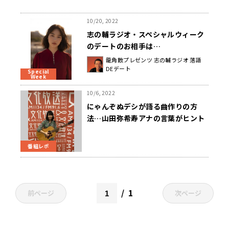
10/20, 2022
志の輔ラジオ・スペシャルウィーク
のデートのお相手は…
龍角散プレゼンツ 志の輔ラジオ 落語
DEデート
Special
Week
10/6, 2022
にゃんぞぬデシが語る曲作りの方
法…山田弥希寿アナの言葉がヒント
に！？
番組レポ
1
前ページ
次ページ