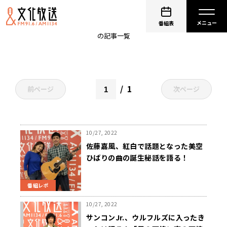
ミュージシャン
番組表
の記事一覧
1
前ページ
次ページ
10/27, 2022
佐藤嘉風、紅白で話題となった美空
ひばりの曲の誕生秘話を語る！
番組レポ
10/27, 2022
サンコンJr.、ウルフルズに入ったき