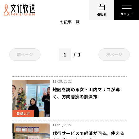
山内マリコ
番組表
の記事一覧
1
前ページ
次ページ
11/28, 2022
地図を読める女・山内マリコが導
く、方向音痴の解決策
番組レポ
11/21, 2022
代行サービスで経済が回る。使える