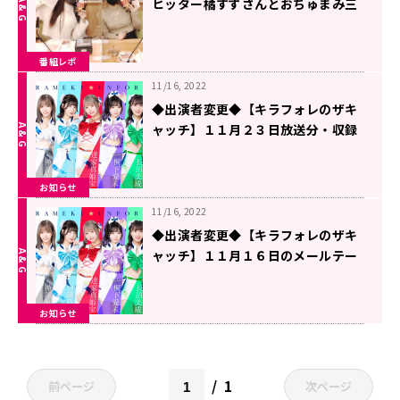
ヒッター橘すずさんとおちゅまみ三
昧！
番組レポ
11/16, 2022
◆出演者変更◆【キラフォレのザキ
ャッチ】１１月２３日放送分・収録
回のお知らせ！
お知らせ
11/16, 2022
◆出演者変更◆【キラフォレのザキ
ャッチ】１１月１６日のメールテー
マ！電話相談出演者も大募集！
お知らせ
1
前ページ
次ページ