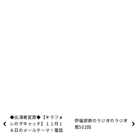
◆出演者変更◆【キラフォ
伊福部崇のラジオのラジオ
レのザキャッチ】１１月１
第502回
６日のメールテーマ！電話
相談出演者も大募集！