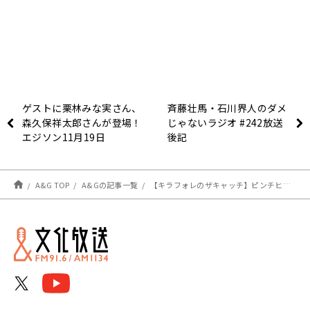
ゲストに栗林みな実さん、
斉藤壮馬・石川界人のダメ
森久保祥太郎さんが登場！
じゃないラジオ #242放送
エジソン11月19日
後記
A&G TOP
A&Gの記事一覧
【キラフォレのザキャッチ】ピンチヒッター橘すずさんとおちゅまみ三昧！