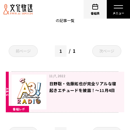
A3! Blooming RADIO
番組表
の記事一覧
1
前ページ
次ページ
11/7, 2022
日野聡・佐藤拓也が完全リアルな寝
起きエチュードを披露！〜11月4日
『A3!Blooming RADIO』
番組レポ