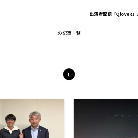
出演者
配信「QloveR」
日本代表
の記事一覧
1