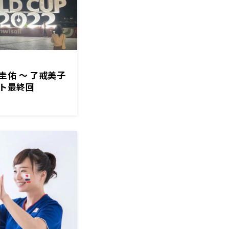
佑 ～ 了戒美子
ト最終回