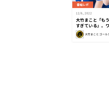
番組レポ
12/6, 2022
大竹まこと「も
すぎている」。
をねぎらう
大竹まこと ゴール