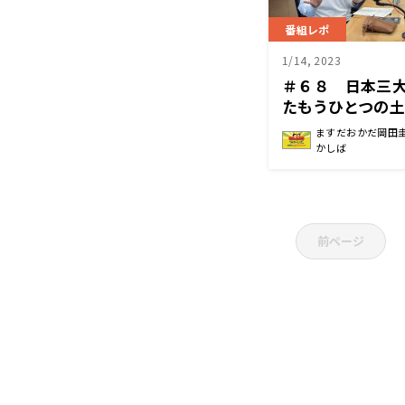
番組レポ
1/14, 2023
＃６８ 日本三大
たもうひとつの
ますだおかだ岡田
かしば
前ページ