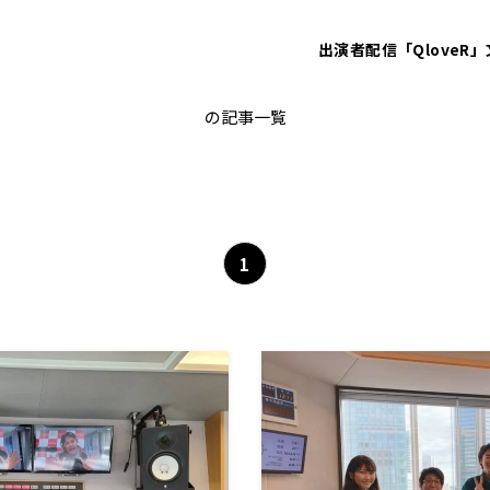
出演者
配信「QloveR」
アンタッチャブル
の記事一覧
1