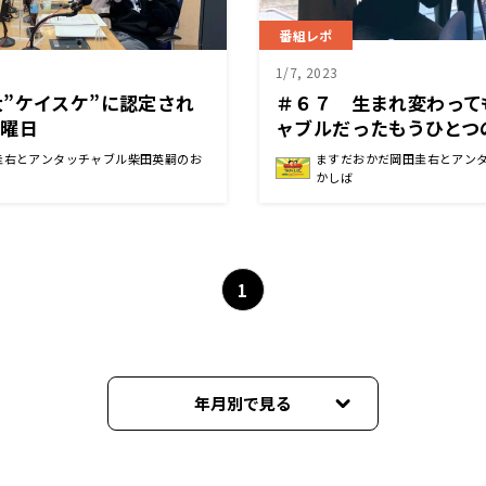
番組レポ
1/7, 2023
”ケイスケ”に認定され
＃６７ 生まれ変わって
土曜日
ャブルだったもうひとつ
圭右とアンタッチャブル柴田英嗣のお
ますだおかだ岡田圭右とアン
かしば
1
年月別で見る
2026年04月