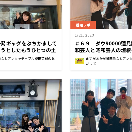
番組レポ
1/21, 2023
一発ギャグをぶちかまして
＃６９ ダウ90000蓮
もうとしたもうひとつの土
和芸人と昭和芸人の垣根
ひとつの土曜日
圭右とアンタッチャブル柴田英嗣のお
ますだおかだ岡田圭右とアン
かしば