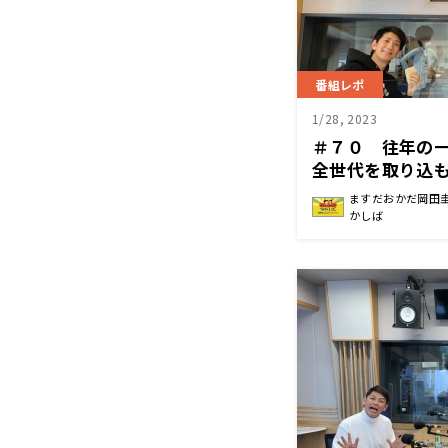
番組レポ
1/28, 2023
＃７０ 往年の
全世代を取り込
曜日
ますだおかだ岡田
かしば