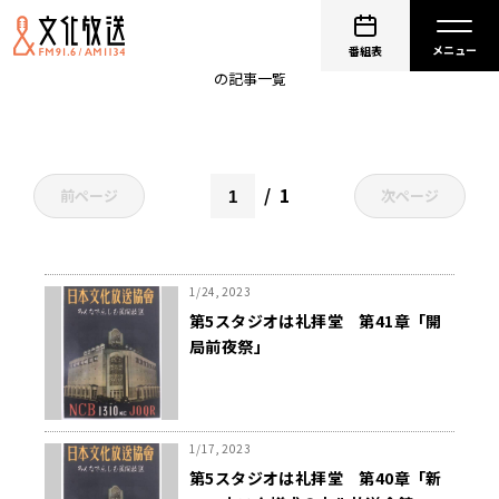
聖パウロ修道会
番組表
の記事一覧
1
前ページ
次ページ
1/24, 2023
第5スタジオは礼拝堂 第41章「開
局前夜祭」
1/17, 2023
第5スタジオは礼拝堂 第40章「新