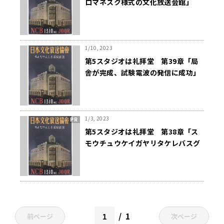
ロマネスク様式の文化放送会館」
1/10, 2023
第5スタジオは礼拝堂 第39章「局
舎が完成、試験電波の発信に成功」
1/3, 2023
第5スタジオは礼拝堂 第38章「ス
モウチュウケイガヤリタケレバスグ
ニコイ」
1
前ページ
次ページ