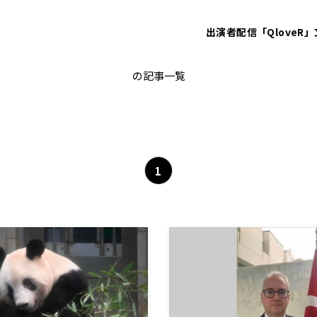
出演者
配信「QloveR」
ニュースパレード
の記事一覧
1