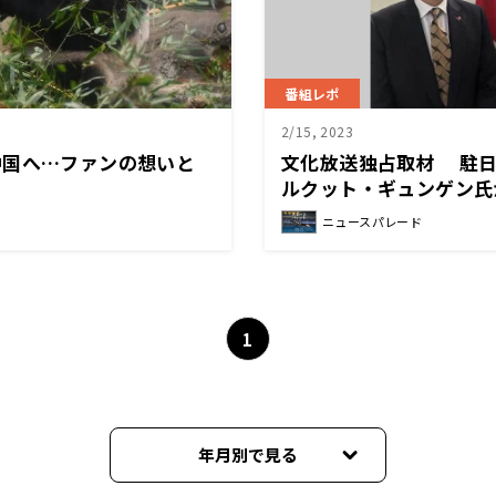
番組レポ
2/15, 2023
中国へ…ファンの想いと
文化放送独占取材 駐
ルクット・ギュンゲン氏
について語る。 「日本
ニュースパレード
謝。物資よりも義援金を
1
年月別で見る