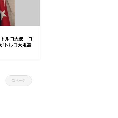
日トルコ大使 コ
がトルコ大地震
からの支援に感
」
次ページ