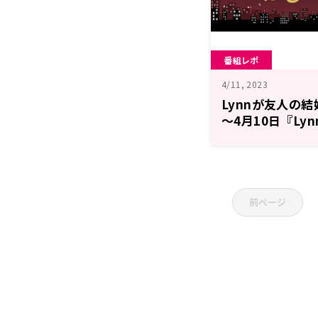
番組レポ
4/11, 2023
Lynnが友人の
～4月10日『Ly
オ』
前ページ