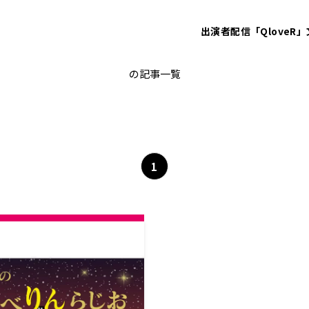
出演者
配信「QloveR」
Lynn
の記事一覧
1