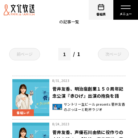
サントリー生ビール
番組表
の記事一覧
1
前ページ
次ページ
8/31, 2023
菅井友香、明治座創業１５０周年記
念公演『赤ひげ』出演の抱負を語
る！「幸せとは何だろうと、いろい
サントリー生ビール presents 菅井友香
のぷっはーと乾杯ラジオ
ろ考えさせられる心温まるお話」
番組レポ
8/24, 2023
菅井友香、声優石川由依に役作りの