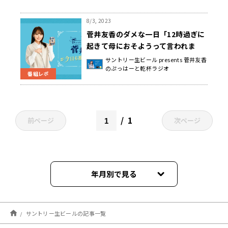
8/3, 2023
菅井友香のダメな一日「12時過ぎに
起きて母におそようって言われま
す」
サントリー生ビール presents 菅井友香
のぷっはーと乾杯ラジオ
番組レポ
1
前ページ
次ページ
年月別で見る
2026年06月
サントリー生ビールの記事一覧
2026年05月