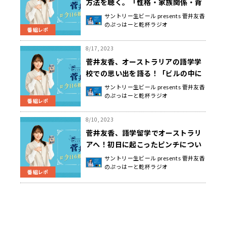
方法を聴く。「性格・家族関係・背
景・体系とか、ちょっとしたヒント
サントリー生ビール presents 菅井友香
のぷっはーと乾杯ラジオ
をたくさん集めます」
番組レポ
8/17, 2023
菅井友香、オーストラリアの語学学
校での思い出を語る！「ビルの中に
入ったら母国語禁止。とにかく英語
サントリー生ビール presents 菅井友香
のぷっはーと乾杯ラジオ
漬けの日々でした」
番組レポ
8/10, 2023
菅井友香、語学留学でオーストラリ
アへ！初日に起こったピンチについ
て語る「振り返ると１日目が一番大
サントリー生ビール presents 菅井友香
のぷっはーと乾杯ラジオ
変でした」
番組レポ