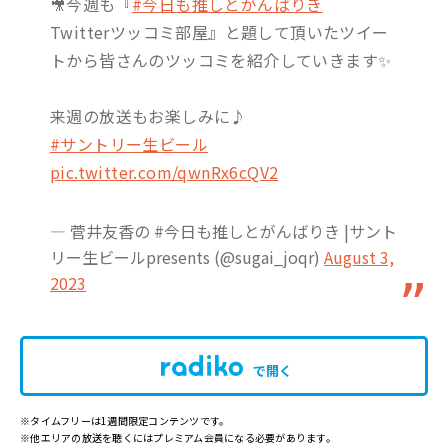
🎥今週も『
#今日も推しとがんばりき
Twitterツッコミ部屋』と題して頂いたツイー
トから皆さんのツッコミを紹介していきます✨
来週の放送もお楽しみに♪
#サントリー生ビール
pic.twitter.com/qwnRx6cQV2
— 菅井友香の #今日も推しとがんばりき |サント
リー生ビールpresents (@sugai_joqr)
August 3,
2023
で開く
※タイムフリーは1週間限定コンテンツです。
※他エリアの放送を聴くにはプレミアム会員になる必要があります。