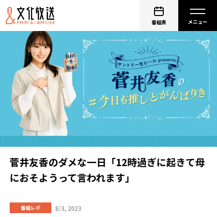
番組表
菅井友香のダメな一日「12時過ぎに起きて母
におそようって言われます」
8/3, 2023
番組レポ