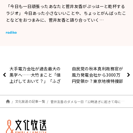
「今日も一日頑張ったあなたと菅井友香がぷっはーと乾杯する
ラジオ」 今日あった小さないいことや、ちょっとがんばったこ
となどをおつまみに、菅井友香と語り合っていく…
大手電力会社が過去最大の
自民党の秋本真利政務官が
黒字へ……大竹まこと「値
風力発電会社から3000万
上げしておいて？」「ふざ
円受領か？東京地検特捜部
けんなよ、死活問題だか
が事情聴取
ら」
文化放送の記事一覧
菅井友香のダメな一日「12時過ぎに起きて母におそようって言われます」