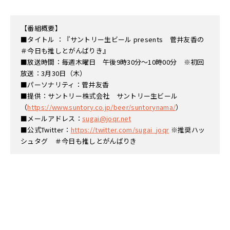
【番組概要】
■タイトル ：『サントリー生ビール presents 菅井友香の
＃今日も推しとがんばりき』
■放送時間：毎週木曜日 午後9時30分～10時00分 ※初回
放送：3月30日（木）
■パーソナリティ：菅井友香
■提供：サントリー株式会社 サントリー生ビール
（
https://www.suntory.co.jp/beer/suntorynama/
）
■メールアドレス：
sugai@joqr.net
■公式Twitter：
https://twitter.com/sugai_joqr
※推奨ハッ
シュタグ ＃今日も推しとがんばりき