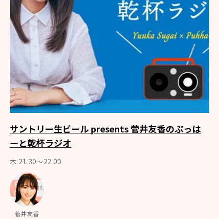
サントリー生ビール presents 菅井友香のぷっは
ーと乾杯ラジオ
木 21:30～22:00
菅井友香