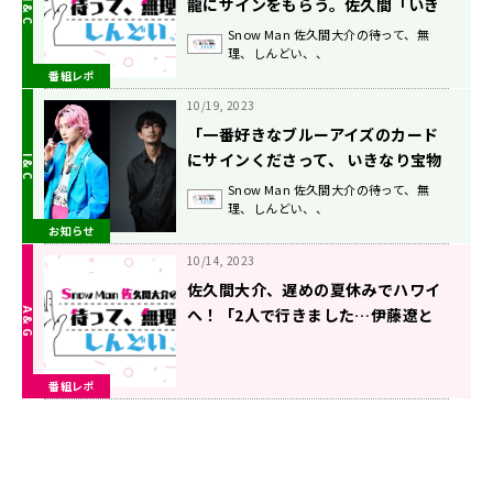
龍にサインをもらう。佐久間「いき
なり宝物が出来ちゃった」
Snow Man 佐久間大介の待って、無
理、しんどい、、
番組レポ
10/19, 2023
「一番好きなブルーアイズのカード
にサインくださって、 いきなり宝物
できちゃいました！」10/21放送
Snow Man 佐久間大介の待って、無
理、しんどい、、
『Snow Man佐久間大介の待って、
お知らせ
無理、しんどい、、』
10/14, 2023
佐久間大介、遅めの夏休みでハワイ
へ！「2人で行きました…伊藤遼と
(笑)」
番組レポ