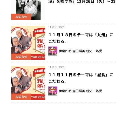
没」を探す旅』12月26日（火）～28
日（木）三夜連続 午後7時00分～
放送
お知らせ
11/17, 2023
１１月１８日のテーマは「九州」に
こだわる。
伊東四朗 吉田照美 親父・熱愛
お知らせ
11/10, 2023
１１月１１日のテーマは「昼食」に
こだわる。
伊東四朗 吉田照美 親父・熱愛
お知らせ