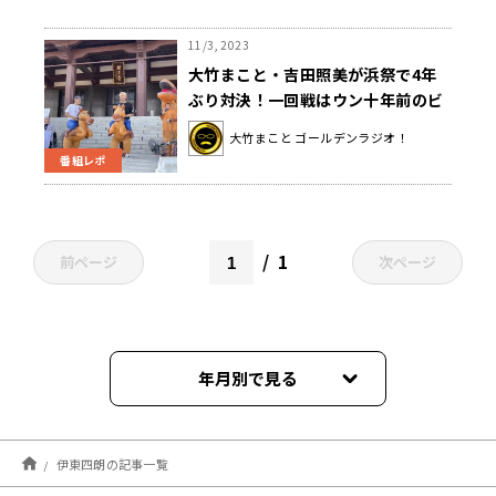
11/3, 2023
大竹まこと・吉田照美が浜祭で4年
ぶり対決！一回戦はウン十年前のビ
キニを着たあの出演者のダンスバト
大竹まこと ゴールデンラジオ！
ル
番組レポ
1
前ページ
次ページ
年月別で見る
2026年07月
伊東四朗の記事一覧
2026年06月