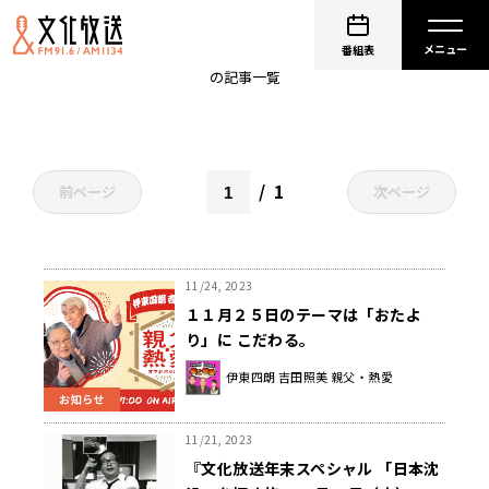
伊東四朗
番組表
の記事一覧
1
前ページ
次ページ
11/24, 2023
１１月２５日のテーマは「おたよ
り」に こだわる。
伊東四朗 吉田照美 親父・熱愛
お知らせ
11/21, 2023
『文化放送年末スペシャル 「日本沈