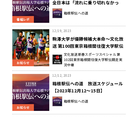
全日本は「流れに乗り切れなかっ
た」～箱根駅伝への道～
箱根駅伝への道
番組レポ
12/19, 2023
駒澤大学が優勝候補大本命～文化放
送 第100回東京箱根間往復大学駅伝
競走 実況中継
文化放送新春スポーツスペシャル 第
102回東京箱根間往復大学駅伝競走実
お知らせ
況中継
12/12, 2023
箱根駅伝への道 放送スケジュール
【2023年12月12～15日】
箱根駅伝への道
お知らせ