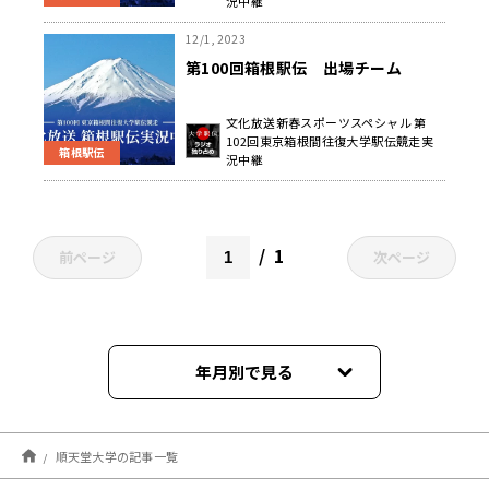
況中継
12/1, 2023
第100回箱根駅伝 出場チーム
文化放送新春スポーツスペシャル 第
102回東京箱根間往復大学駅伝競走実
箱根駅伝
況中継
1
前ページ
次ページ
年月別で見る
2026年01月
順天堂大学の記事一覧
2025年12月