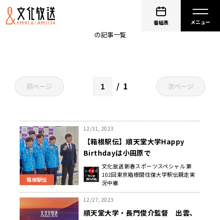
順天堂大学
番組表
の記事一覧
1
前ページ
次ページ
12/31, 2023
【箱根駅伝】順天堂大学Happy
Birthdayは小田原で
文化放送新春スポーツスペシャル 第
102回東京箱根間往復大学駅伝競走実
箱根駅伝
況中継
12/27, 2023
順天堂大学・長門俊介監督 出雲、