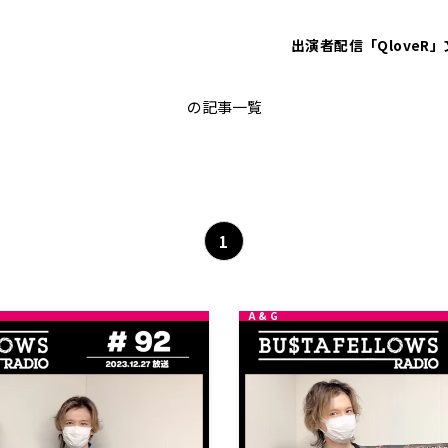
出演者
配信「QloveR」
BUSTAFELLOWS
の記事一覧
1