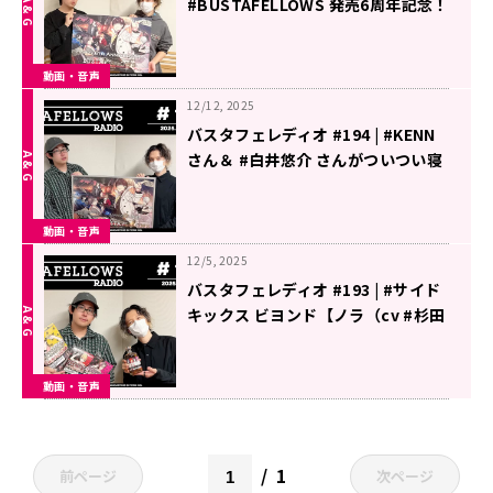
#BUSTAFELLOWS 発売6周年記念！
#バスタフェ 名セリフクイズ！
（2025年12月19日配信）
動画・音声
12/12, 2025
バスタフェレディオ #194 | #KENN
さん＆ #白井悠介 さんがついつい寝
ちゃう、気持ちいい瞬間…！（2025
年12月12日配信）
動画・音声
12/5, 2025
バスタフェレディオ #193 | #サイド
キックス ビヨンド【ノラ（cv #杉田
智和）】の魅力！（2025年12月5日
配信）
動画・音声
1
前ページ
次ページ