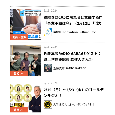
2/19, 2024
跡継ぎは〇〇に触れると覚醒する!?
「事業承継は今」（2月12日「浜カ
フェ」）山岸勇太 西野文貴
浜松町Innovation Culture Cafe
動画・音声
2/18, 2024
近藤真彦RADIO GARAGE ゲスト：
路上博物館館長 森建人さん②
近藤真彦 RADIO GARAGE
番組レポ
2/17, 2024
2/19（月）～2/23（金）のゴールデ
ンラジオ！
大竹まこと ゴールデンラジオ！
番組レポ