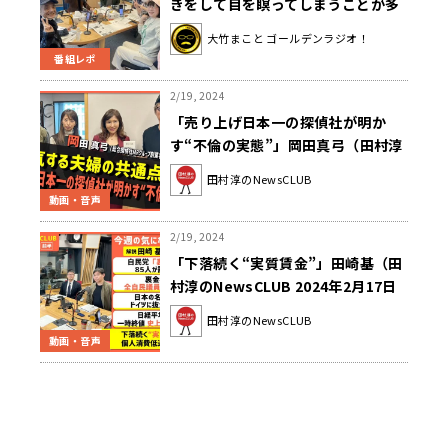
きをして目を瞑ってしまうことが多
い美穂さん！
大竹まこと ゴールデンラジオ！
番組レポ
2/19, 2024
「売り上げ日本一の探偵社が明か
す“不倫の実態”」岡田真弓（田村淳
のNewsCLUB 2024年2月17日後
田村淳のNewsCLUB
半）
動画・音声
2/19, 2024
「下落続く“実質賃金”」田崎基（田
村淳のNewsCLUB 2024年2月17日
前半）
田村淳のNewsCLUB
動画・音声