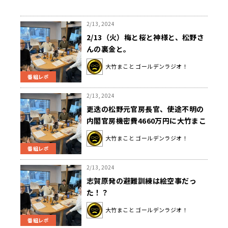
2/13, 2024
2/13（火）梅と桜と神様と、松野さ
んの裏金と。
大竹まこと ゴールデンラジオ！
番組レポ
2/13, 2024
更迭の松野元官房長官、使途不明の
内閣官房機密費4660万円に大竹まこ
と「マイバッハでも買ったかな
大竹まこと ゴールデンラジオ！
（笑）」
番組レポ
2/13, 2024
志賀原発の避難訓練は絵空事だっ
た！？
大竹まこと ゴールデンラジオ！
番組レポ