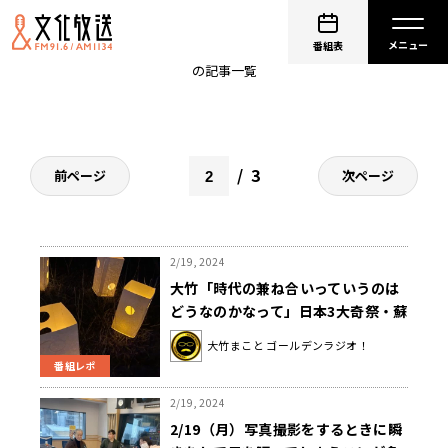
砂山圭大郎
番組表
の記事一覧
3
前ページ
次ページ
2/19, 2024
大竹「時代の兼ね合いっていうのは
どうなのかなって」日本3大奇祭・蘇
民祭が千年以上の歴史に幕
大竹まこと ゴールデンラジオ！
番組レポ
2/19, 2024
2/19（月）写真撮影をするときに瞬