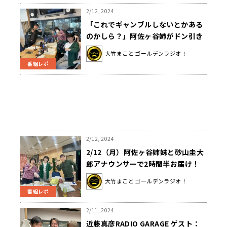
2/12, 2024
「これでギャンブルしないとかある
のかしら？」阿佐ヶ谷姉がドン引き
した“競馬大好き？”男のポイントと
大竹まこと ゴールデンラジオ！
は
番組レポ
2/12, 2024
2/12（月）阿佐ヶ谷姉妹と砂山圭大
郎アナウンサーで2時間半お届け！
大竹まこと ゴールデンラジオ！
番組レポ
2/11, 2024
近藤真彦RADIO GARAGE ゲスト：