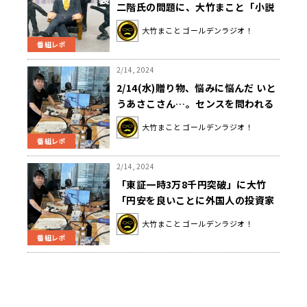
二階氏の問題に、大竹まこと「小説
家が自分の本を買うかよ」
大竹まこと ゴールデンラジオ！
番組レポ
2/14, 2024
2/14(水)贈り物、悩みに悩んだ いと
うあさこさん…。センスを問われる
のがつらい壇蜜さん、贈り物は必ず
大竹まこと ゴールデンラジオ！
○○！！
番組レポ
2/14, 2024
「東証一時3万8千円突破」に大竹
「円安を良いことに外国人の投資家
が株を買ってる」
大竹まこと ゴールデンラジオ！
番組レポ