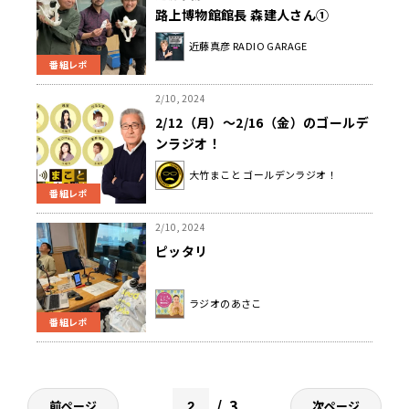
路上博物館館長 森建人さん①
近藤真彦 RADIO GARAGE
番組レポ
2/10, 2024
2/12（月）～2/16（金）のゴールデ
ンラジオ！
大竹まこと ゴールデンラジオ！
番組レポ
2/10, 2024
ピッタリ
ラジオのあさこ
番組レポ
3
前ページ
次ページ