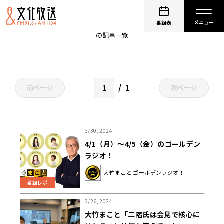
小島慶子
番組表
の記事一覧
1
前ページ
次ページ
3/30, 2024
4/1（月）～4/5（金）のゴールデン
ラジオ！
大竹まこと ゴールデンラジオ！
番組レポ
3/26, 2024
大竹まこと「二階氏は会見で核心に