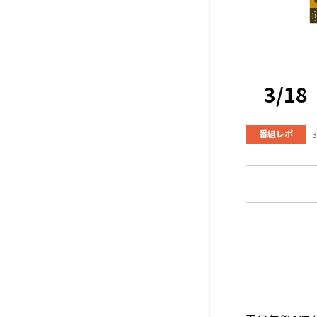
3/1
番組レポ
3