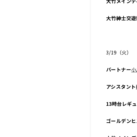
大竹メインデ
大竹紳士交遊
3/19（火）
パートナー
小
アシスタント
13時台レギ
ゴールデンヒ