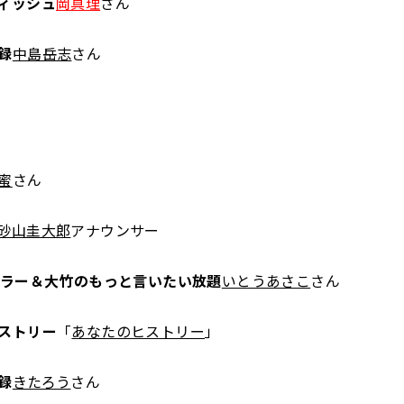
ィッシュ
岡真理
さん
録
中島岳志
さん
蜜
さん
砂山圭大郎
アナウンサー
ュラー＆大竹のもっと言いたい放題
いとうあさこ
さん
ストリー
「
あなたのヒストリー
」
録
きたろう
さん