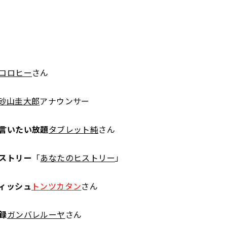
コロヒー
さん
砂山圭大郎
アナウンサー
言いたい放題
タブレット純
さん
ストリー
「
あなたのヒストリー
」
ィッシュ
トンツカタン
さん
録
ガンバレルーヤ
さん