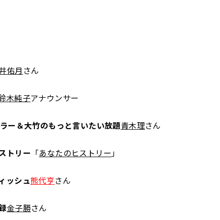
井佑月
さん
鈴木純子
アナウンサー
ュラー＆大竹のもっと言いたい放題
青木理
さん
ストリー
「
あなたのヒストリー
」
ィッシュ
熊代亨
さん
録
金子勝
さん