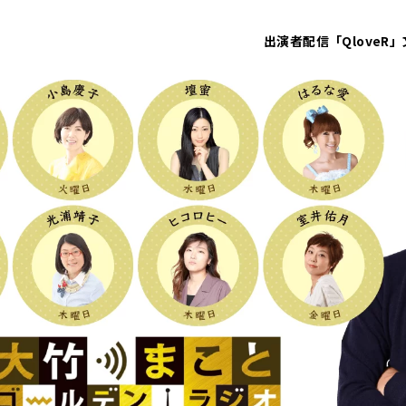
出演者
配信「QloveR」