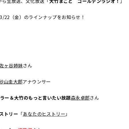
から生放送、文化放送「
大竹まこと ゴールデンラジオ！
」
～3/22（金）のラインナップをお知らせ！
佐ヶ谷姉妹
さん
砂山圭大郎
アナウンサー
ュラー＆大竹のもっと言いたい放題
森永卓郎
さん
ストリー
「
あなたのヒストリー
」