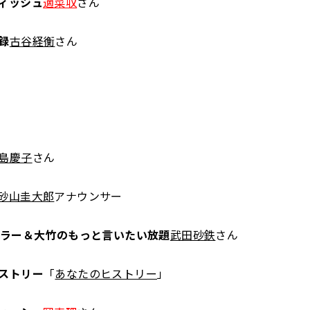
ィッシュ
適菜収
さん
録
古谷経衡
さん
島慶子
さん
砂山圭大郎
アナウンサー
ュラー＆大竹のもっと言いたい放題
武田砂鉄
さん
ストリー
「
あなたのヒストリー
」