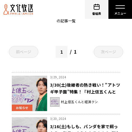
SUPEREIGHT
番組表
の記事一覧
1
前ページ
次ページ
3/29, 2024
3/30(土)後継者の熱き戦い！”アトツ
ギ甲子園”特集！『村上信五くんと
経済クン』
村上信五くんと経済クン
お知らせ
3/20, 2024
3/16(土)もしも、パンダを家で飼っ