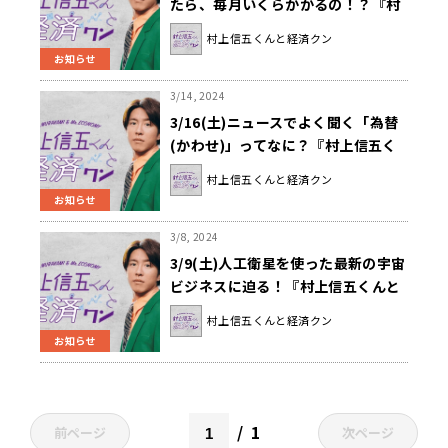
たら、毎月いくらかかるの！？『村
上信五くんと経済クン』
村上信五くんと経済クン
お知らせ
3/14, 2024
3/16(土)ニュースでよく聞く「為替
(かわせ)」ってなに？『村上信五く
んと経済クン』
村上信五くんと経済クン
お知らせ
3/8, 2024
3/9(土)人工衛星を使った最新の宇宙
ビジネスに迫る！『村上信五くんと
経済クン』
村上信五くんと経済クン
お知らせ
1
前ページ
次ページ