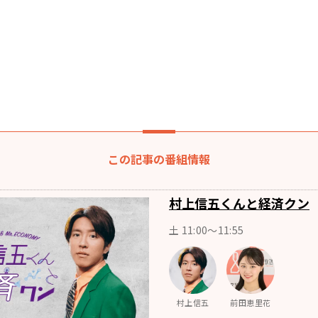
この記事の番組情報
村上信五くんと経済クン
土 11:00～11:55
村上信五
前田恵里花