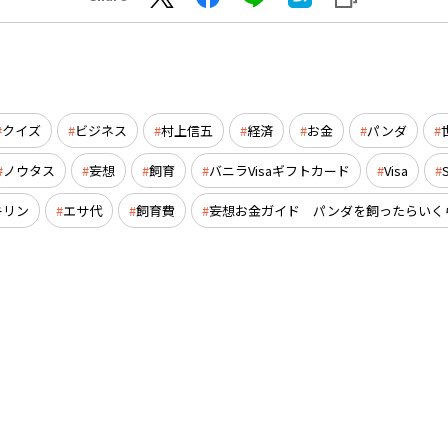
クイズ
ビジネス
村上信五
経済
お金
パンダ
ノウタス
妄想
飼育
バニラVisaギフトカード
Visa
キリン
エサ代
飼育費
妄想お金ガイド パンダを飼ったらいく