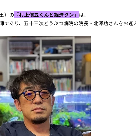
土）の
『村上信五くんと経済クン』
は、
師であり、五十三次どうぶつ病院の院長・北澤功さんをお迎