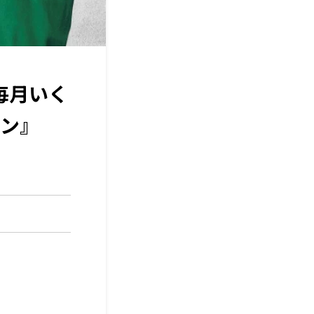
毎月いく
ン』