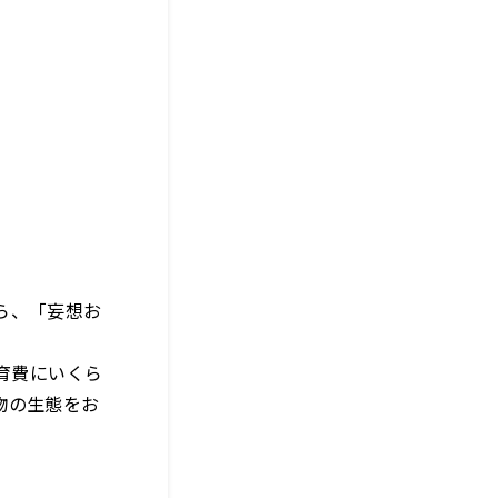
ら、「妄想お
育費にいくら
物の生態をお
！