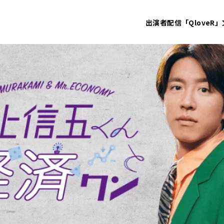
出演者
配信「QloveR」