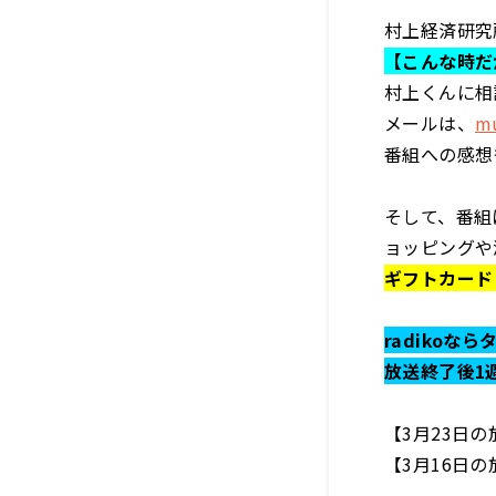
村上経済研究
【こんな時だ
村上くんに相
メールは、
mu
番組への感想
そして、番組
ョッピングや
ギフトカード 
radikoな
放送終了後1
【3月23日
【3月16日