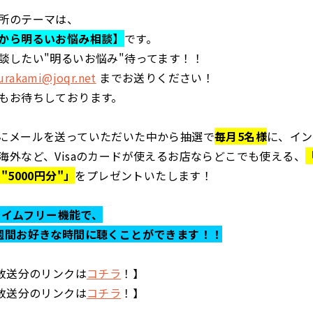
所のテーマは、
から明るいお悩み相談】
です。
談したい"明るいお悩み"待ってます！！
rakami@joqr.net
までお送りください！
もお待ちしております。
にメールを送っていただいた中から抽選で
毎月5名様
に、イン
海外など、Visaのカードが使えるお店ならどこでも使える、
"5000円分"」
をプレゼントいたします！
らタイムフリー機能で、
週間お好きな時間に聴くことができます！！
の放送分のリンクは
コチラ
！】
の放送分のリンクは
コチラ
！】