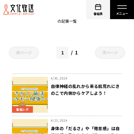
ホクト
番組表
の記事一覧
1
前ページ
次ページ
4/30, 2024
自律神経の乱れから来る肌荒れにき
のこで内側からケアしよう！
番組レポ
4/23, 2024
身体の「だるさ」や「倦怠感」は自