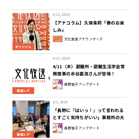
4/12, 2024
【アナコラム】久保朱莉「春のお楽
しみ」
文化放送アナウンサーズ
オリジナル
4/11, 2024
4/11（木）避難所・避難生活学会常
務理事の水谷嘉浩さんが登場！
長野智子アップデート
番組レポ
4/5, 2024
「長野に『はいっ！』って言われる
とすごく気持ちがいい」事務所の大
先輩・古舘伊知郎の発言に長野智子
長野智子アップデート
もタジタジ！？
番組レポ