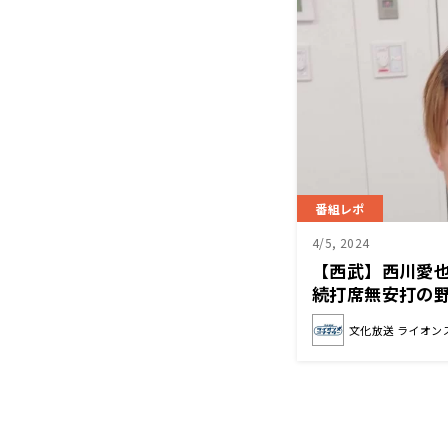
番組レポ
4/5, 2024
【西武】西川愛
続打席無安打の
たことで「ヒット
文化放送 ライオン
自分がわかって