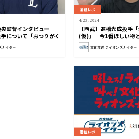
番組レポ
4/23, 2024
頭央監督インタビュー
【西武】髙橋光成投手「
選手について「おつりがく
(仮)」 今1番ほしい
てくれています」
ズナイター
文化放送 ライオンズナイター
番組レポ