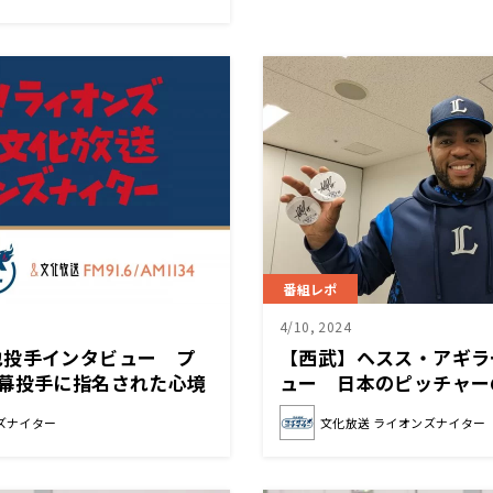
番組レポ
4/10, 2024
也投手インタビュー プ
【西武】ヘスス・アギラ
開幕投手に指名された心境
ュー 日本のピッチャー
に「自分の感覚ではあと
ズナイター
文化放送 ライオンズナイター
かる」