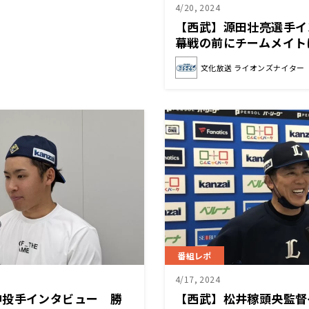
4/20, 2024
【西武】源田壮亮選手イ
幕戦の前にチームメイト
は？
文化放送 ライオンズナイター
番組レポ
4/17, 2024
伸投手インタビュー 勝
【西武】松井稼頭央監