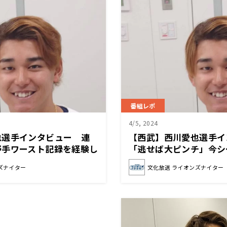
番組レポ
4/5, 2024
也選手インタビュー 連
【西武】西川愛也選手
野手ワースト記録を経験し
「逃せば大ピンチ」今シ
1本の価値、重さは一番
いとは？
ズナイター
文化放送 ライオンズナイター
いる」