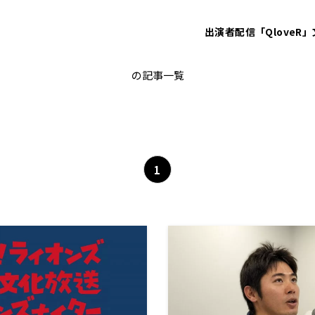
出演者
配信「QloveR」
西武
の記事一覧
1