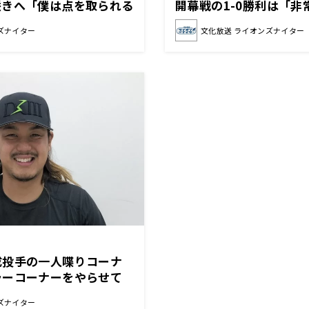
咲きへ「僕は点を取られる
開幕戦の1-0勝利は「非
」
なった」
ズナイター
文化放送 ライオンズナイター
成投手の一人喋りコーナ
ラーコーナーをやらせて
うことは、すごくモチベ
ズナイター
ます」