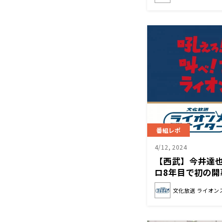
番組レポ
4/12, 2024
【西武】今井達
ロ8年目で初の
とは？
文化放送 ライオン