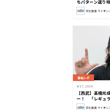
ちパターン返り
気はありません
文化放送 ライオン
番組レポ
4/17, 2024
【西武】髙橋光
ー！ 「レギュ
いただけるとい
文化放送 ライオン
ーションになり