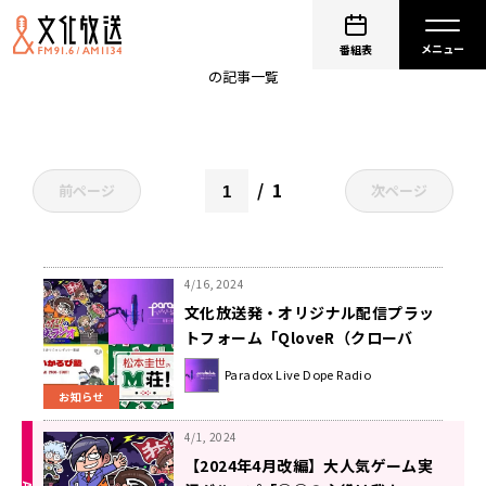
QloveR
番組表
の記事一覧
1
前ページ
次ページ
4/16, 2024
文化放送発・オリジナル配信プラッ
トフォーム「QloveR（クローバ
ー）」好発進！ #侵夜ラジオ Xト
Paradox Live Dope Radio
レンド1位獲得も！
お知らせ
4/1, 2024
【2024年4月改編】大人気ゲーム実