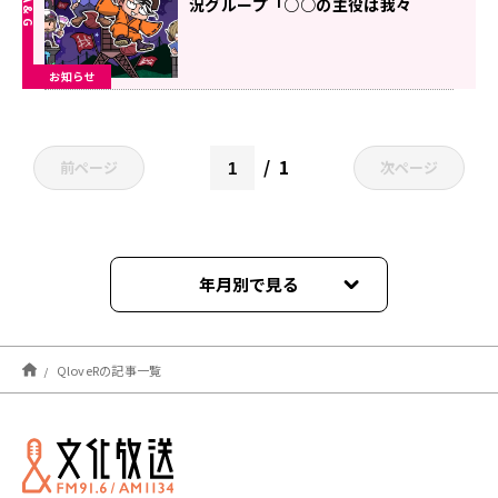
況グループ「○○の主役は我々
だ！」が地上波ラジオに堂々登場！
『我々だ！の侵夜ラジオ』4月2日
お知らせ
（火）スタート
1
前ページ
次ページ
年月別で見る
2026年08月
QloveRの記事一覧
2026年07月
2026年05月