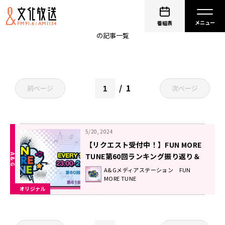
ReoNa
番組表
の記事一覧
1
前ページ
次ページ
5/20, 2024
【リクエスト受付中！】FUN MORE
TUNE第60回ランキング振り返り＆
第61回 注目楽曲紹介
A&Gメディアステーション FUN
MORE TUNE
オリジナル