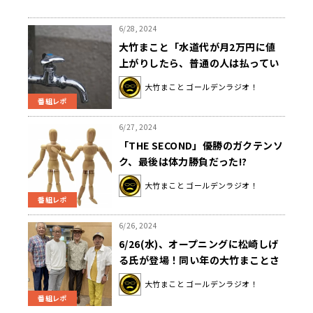
6/28, 2024
大竹まこと「水道代が月2万円に値
上がりしたら、普通の人は払ってい
けるのか」
大竹まこと ゴールデンラジオ！
番組レポ
6/27, 2024
「THE SECOND」優勝のガクテンソ
ク、最後は体力勝負だった!?
大竹まこと ゴールデンラジオ！
番組レポ
6/26, 2024
6/26(水)、オープニングに松崎しげ
る氏が登場！同い年の大竹まことさ
んも元気をもらってエネルギッシュ
大竹まこと ゴールデンラジオ！
に！？メインディッシュは佐野史郎
番組レポ
氏！！