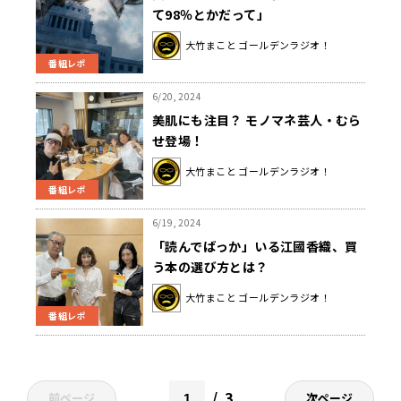
て98％とかだって」
大竹まこと ゴールデンラジオ！
番組レポ
6/20, 2024
美肌にも注目？ モノマネ芸人・むら
せ登場！
大竹まこと ゴールデンラジオ！
番組レポ
6/19, 2024
「読んでばっか」いる江國香織、買
う本の選び方とは？
大竹まこと ゴールデンラジオ！
番組レポ
3
前ページ
次ページ