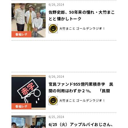
6/26, 2024
佐野史郎、50年来の憧れ・大竹まこ
とと懐かしトーク
大竹まこと ゴールデンラジオ！
番組レポ
6/26, 2024
官民ファンド955億円累積赤字 民
間の利用はわずか２%。 「民間
２％って、これじゃ官官ファンド」
大竹まこと ゴールデンラジオ！
番組レポ
6/25, 2024
6/25（火）アップルパイおじさん、