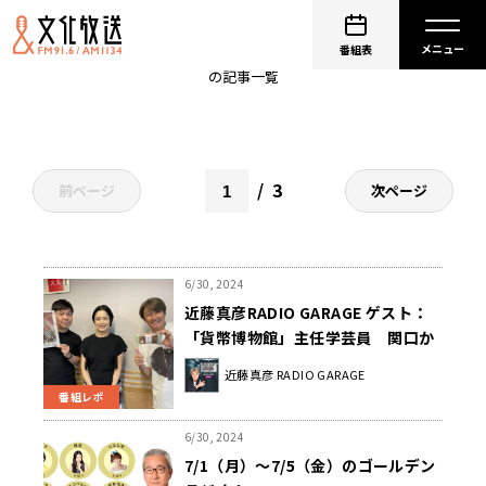
砂山圭大郎
番組表
の記事一覧
3
前ページ
次ページ
6/30, 2024
近藤真彦RADIO GARAGE ゲスト：
「貨幣博物館」主任学芸員 関口か
をりさん②
近藤真彦 RADIO GARAGE
番組レポ
6/30, 2024
7/1（月）～7/5（金）のゴールデン